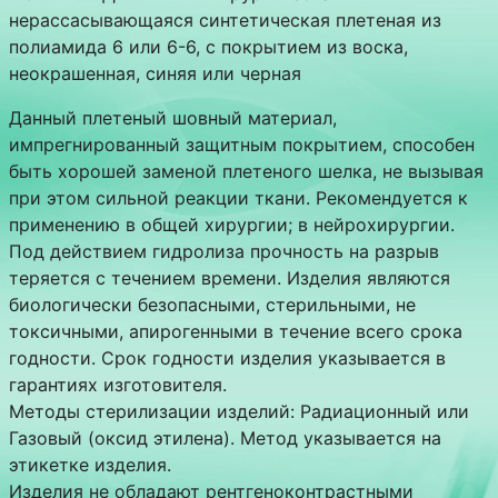
нерассасывающаяся синтетическая плетеная из
полиамида 6 или 6-6, с покрытием из воска,
неокрашенная, синяя или черная
Данный плетеный шовный материал,
импрегнированный защитным покрытием, способен
быть хорошей заменой плетеного шелка, не вызывая
при этом сильной реакции ткани. Рекомендуется к
применению в общей хирургии; в нейрохирургии.
Под действием гидролиза прочность на разрыв
теряется с течением времени. Изделия являются
биологически безопасными, стерильными, не
токсичными, апирогенными в течение всего срока
годности. Срок годности изделия указывается в
гарантиях изготовителя.
Методы стерилизации изделий: Радиационный или
Газовый (оксид этилена). Метод указывается на
этикетке изделия.
Изделия не обладают рентгеноконтрастными