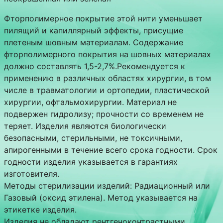
Фторполимерное покрытие этой нити уменьшает
пилящий и капиллярный эффекты, присущие
плетеным шовным материалам. Содержание
фторполимерного покрытия на шовных материалах
должно составлять 1,5-2,7%.Рекомендуется к
применению в различных областях хирургии, в том
числе в травматологии и ортопедии, пластической
хирургии, офтальмохирургии. Материал не
подвержен гидролизу; прочности со временем не
теряет. Изделия являются биологически
безопасными, стерильными, не токсичными,
апирогенными в течение всего срока годности. Срок
годности изделия указывается в гарантиях
изготовителя.
Методы стерилизации изделий: Радиационный или
Газовый (оксид этилена). Метод указывается на
этикетке изделия.
Изделия не обладают рентгеноконтрастными