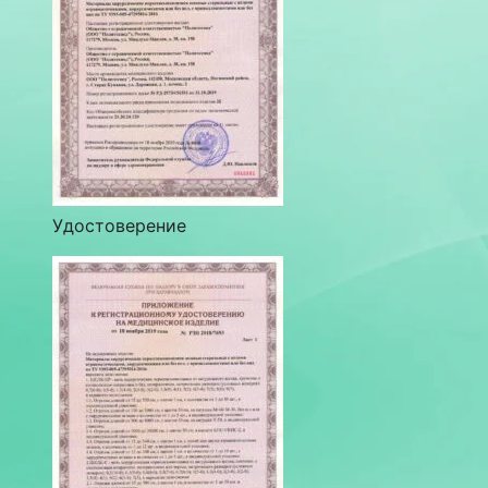
Удостоверение