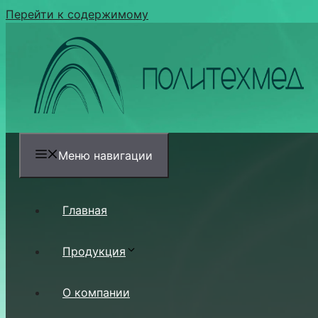
Перейти к содержимому
Меню навигации
Главная
Продукция
О компании