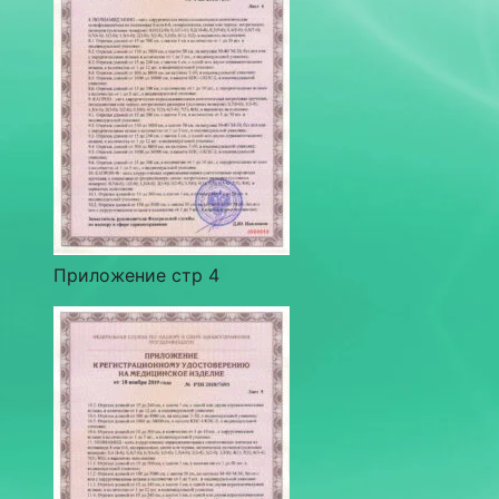
Приложение стр 4